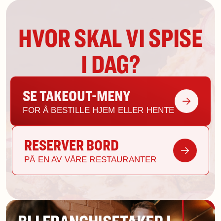
HVOR SKAL VI SPISE
I DAG?
SE TAKEOUT-MENY
FOR Å BESTILLE HJEM ELLER HENTE
RESERVER BORD
PÅ EN AV VÅRE RESTAURANTER