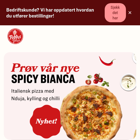
Sjekk
Bedriftskunde? Vi har oppdatert hvordan
×
det
du utfører bestillinger!
her