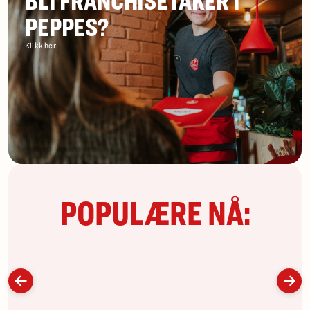
BLI FRANCHISETAKER I
PEPPES?
Klikk her
POPULÆRE NÅ: