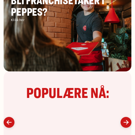
BLI FRANCHISETAKER I
PEPPES?
Klikk her
POPULÆRE NÅ: