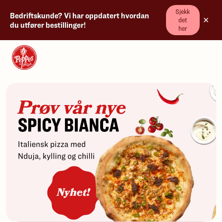
Sjekk
Bedriftskunde? Vi har oppdatert hvordan
×
det
du utfører bestillinger!
her