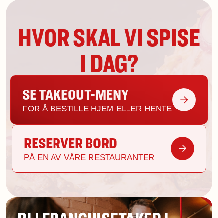
HVOR SKAL VI SPISE
I DAG?
SE TAKEOUT-MENY
FOR Å BESTILLE HJEM ELLER HENTE
RESERVER BORD
PÅ EN AV VÅRE RESTAURANTER